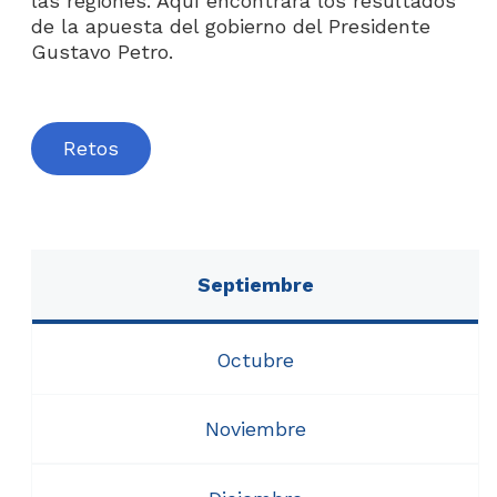
las regiones. Aquí encontrará los resultados
Fichas balance por Regiones
de la apuesta del gobierno del Presidente
Gustavo Petro.​​
Retos​
Análisis
Septiembre
Octubre
Noviembre