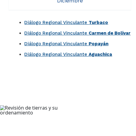
Diciembre
Diálogo Regional Vinculante
Turbaco​​
Diálogo Regional Vinculante
Carmen de Bolívar
Diálogo Region​al Vinculante
Popayán​
Diálogo Regional Vinculante
Aguachica​
Diálogo Regional Vinculante
Diálogo Regional Vinculante Ibagué
Valledupar
Diálogo Regional Vinculante
Diálogo Regional Vinculante
Nuqui
Honda
Diálogo Regional Vinculante
Tunja
Diálogo Regional Vinculante
Montería
Diálogo Regional Vinculante
Villavicencio
Diálogo Regional Vinculante
Ocaña