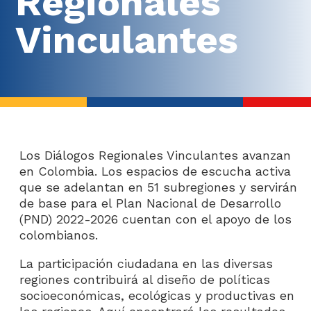
Regionales
Vinculantes
Metodología
ABECÉ de los diálogos
Kit arma tu Diálogo
​​​​​​​​​​​​​​Los Diálogos Regionales Vinculantes avanzan
en Colombia. Los espacios de escucha activa
que se adelantan en 51 subregiones y servirán
de base para el Plan Nacional de Desarrollo
(PND) 2022-2026 cuentan con el apoyo de los
colombianos.
Balance
​La participación ciudadana en las diversas
regiones contribuirá al diseño de políticas
Así fueron los diálogos
Actualmente
socioeconómicas, ecológicas y productivas en
seleccionado