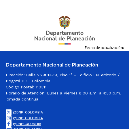
Diálogo Regional Vinculante
Barranquilla​​​
Diálogo Regional Vinculante
Puerto Asis​
Diálogo Regional Vinculante
Manizales​
Diálogo Regional Vinculante
San José del
Guaviare​
Diálogo Regional Vinculante
Pasto​
Fecha de actualización:
Diálogo Regional Vinculante
Inírida​
Diálogo Regional Vinculante
Yopal​
Departamento Nacional de Planeación
Diálogo Regional Vinculante
Juradó​​
Dirección: Calle 26 # 13-19, Piso 1° - Edificio ENTerritorio /
Bogotá D.C., Colombia
Diálogo Regional Vinculante
Santander de
Código Postal: 110311
Quilichao​
Horario de Atención: Lunes a Viernes 8:00 a.m. a 4:30 p.m.
jornada continua
Diálogo Regional Vinculante Santa Fe de
Antioquia​​​
@DNP_COLOMBIA
Diálogo Regional Vinculante
Mitú​​
@DNP_COLOMBIA
@DNPCOLOMBIA
​Diálogo Regional Vinculante
Guapi​