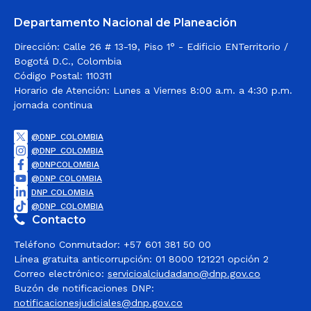
participación
Departamento Nacional de Planeación
ciudadana en los
24 de Octubre de 2022​
Dirección: Calle 26 # 13-19, Piso 1° - Edificio ENTerritorio /
Diálogos Regionales
Los municipios ribereños del Magdalena se
Bogotá D.C., Colombia
darán cita en El Banco para construir el Plan
Código Postal: 110311
Nacional de Desarrollo 2022-2026
Horario de Atención: Lunes a Viernes 8:00 a.m. a 4:30 p.m.
jornada continua
Los Diálogos Regionales Vinculantes son los
espacios creados por el Gobierno Nacional
para escuchar las propuestas de los
@DNP_COLOMBIA
@DNP_COLOMBIA
colombianos en la construcción del Plan
@DNPCOLOMBIA
Nacional de Desarrollo 2022 -2026.
@DNP COLOMBIA
DNP COLOMBIA
@DNP_COLOMBIA
Contacto
Teléfono Conmutador: +57 601 381 50 00
Línea gratuita anticorrupción: 01 8000 121221 opción 2
Correo electrónico:
servicioalciudadano@dnp.gov.co
Buzón de notificaciones DNP:
notificacionesjudiciales@dnp.gov.co