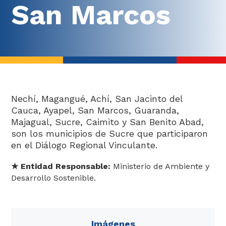
San Marcos
ABECÉ de los diálogos
Kit arma tu Diálogo
Nechí, Magangué, Achí, San Jacinto del
Cauca, Ayapel, San Marcos, Guaranda,
Balance
Majagual, Sucre, Caimito y San Benito Abad,
Así fueron los diálogos
son los municipios de Sucre que participaron
Fichas balance por Regiones
en el Diálogo Regional Vinculante.
★
​ Entidad Responsable:
Ministerio de Ambiente y
Desarrollo Sostenible.​​​​
Imágenes