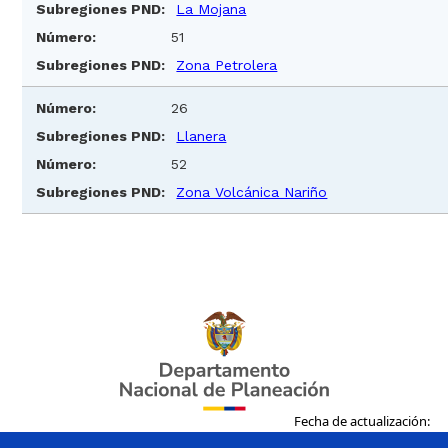
La Mojana
51
Zona Petrolera
26
Llanera
52
Zona Volcánica Nariño
Fecha de actualización: