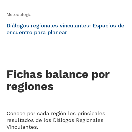
Metodología
Diálogos regionales vinculantes: Espacios de
encuentro para planear
Balance
Fichas balance por
Así fueron los diálogos
Fichas balance por
regiones
Regiones
Actualmente seleccionado
Conoce por cada región los principales
resultados de los Diálogos Regionales
Vinculantes.