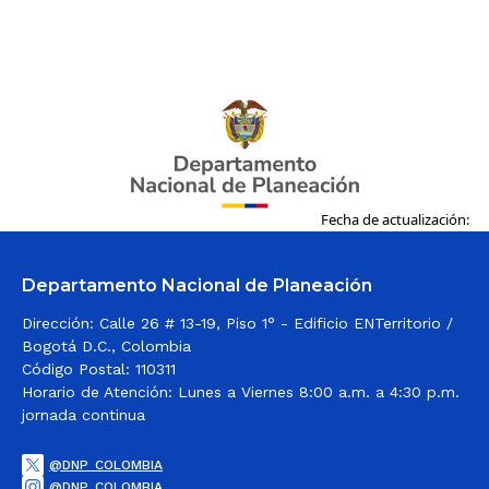
1 de Noviembre 2022​
La vicepresidenta Francia Márquez invita a
Tumaco quiere hacer
los habitantes del Pacífico Nariñense a los
parte del Plan Nacional
Diálogos Regionales Vinculantes
Fecha de actualización:
de Desarrollo con los
Departamento Nacional de Planeación
Diálogos Regionales
Dirección: Calle 26 # 13-19, Piso 1° - Edificio ENTerritorio /
Vinculantes
Bogotá D.C., Colombia
Código Postal: 110311
Horario de Atención: Lunes a Viernes 8:00 a.m. a 4:30 p.m.
jornada continua
Desde esta región generaron ideas​​ ante el
Gobierno nacional para las bases del Plan
Nacional de Desarrollo.
@DNP_COLOMBIA
@DNP_COLOMBIA